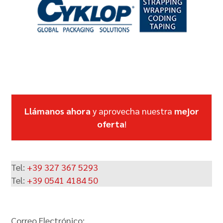
right
arrow
keys
to
access
the
carousel
navigation
buttons
Llámanos ahora
y aprovecha nuestra
mejor
oferta
!
Tel:
+39 327 367 5293
Tel:
+39 0541 4184 50
Correo Electrónico: