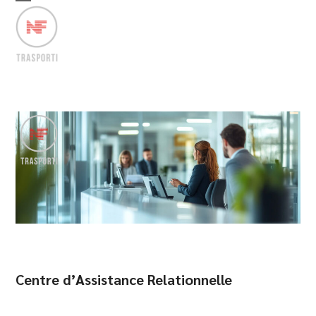
Skip
Open
Close
to
mobile
mobile
content
menu
menu
Centre d’Assistance Relationnelle