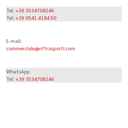
Tel:
+39
3534708246
Tel:
+39 0541 4184 50
E-mail:
commerciale@nftrasporti.com
WhatsApp
Tel:
+39
3534708246