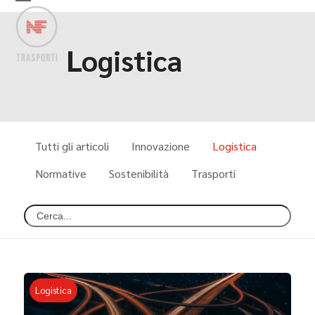
Skip
Open
Close
to
mobile
mobile
content
menu
menu
Logistica
Tutti gli articoli
Innovazione
Logistica
Normative
Sostenibilità
Trasporti
Logistica