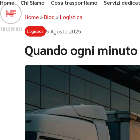
Home
Chi Siamo
Cosa trasportiamo
Servizi dedicat
Skip
to
Home
»
Blog
»
Logistica
content
5 Agosto 2025
Logistica
Quando ogni minuto c