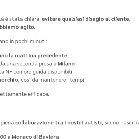
a
tà è stata chiara:
evitare qualsiasi disagio al cliente
.
bbiamo agito.
iano in pochi minuti:
ano la mattina precedente
 da una seconda presa a
Milano
a NF con ore guida disponibili
morchio
, così da mantenere i tempi
fettamente efficace.
a piena
collaborazione tra i nostri autisti
, siamo riusciti 
:00 a Monaco di Baviera