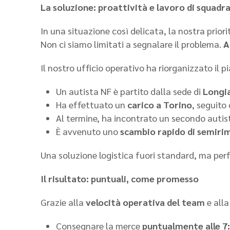
La soluzione: proattività e lavoro di squadr
In una situazione così delicata, la nostra priori
Non ci siamo limitati a segnalare il problema.
A
Il nostro ufficio operativo ha riorganizzato il p
Un autista NF è partito dalla sede di
Longi
Ha effettuato un
carico a Torino
, seguito
Al termine, ha incontrato un secondo autist
È avvenuto uno
scambio rapido di semiri
Una soluzione logistica fuori standard, ma per
Il risultato: puntuali, come promesso
Grazie alla
velocità operativa del team
e all
Consegnare la merce
puntualmente alle 7