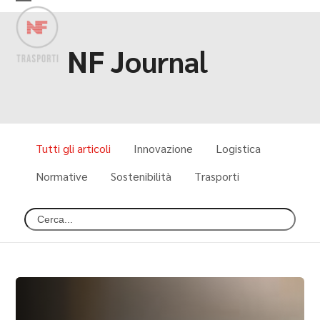
Skip
Open
Close
to
mobile
mobile
content
menu
menu
NF Journal
Tutti gli articoli
Innovazione
Logistica
Normative
Sostenibilità
Trasporti