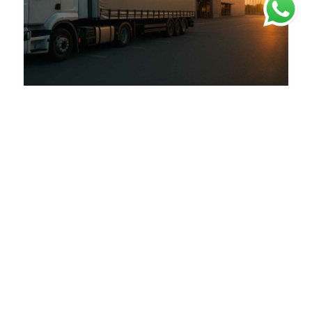
Quando ogni minuto conta: la sfida di
un trasporto per una fiera
Ritardo imprevisto, soluzione immediata: consegna
stand puntuale a Monaco grazie al team NF. Puntualità
e reattività garantite.
Leggi
5 Agosto 2025
di più
Logistica